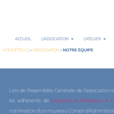
contenu
principal
ACCUEIL
L’ASSOCIATION
L’ATELIER
VOUS ÊTES ICI
»
L’ASSOCIATION
»
NOTRE ÉQUIPE
Lors de l’Assemblée Générale de l’association
les adhérents de
Crayons et Pinceaux à 
nomination d’un nouveau Conseil d’Administrat