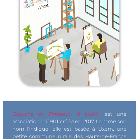
Crayons et Pinceaux
à Uxem
est une
association loi 1901 créée en 2017. Comme son
nom l’indique, elle est basée à Uxem, une
petite commune rurale des Hauts-de-France