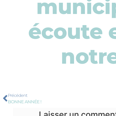
municip
écoute e
notre
Précédent
BONNE ANNÉE !
Laisser un comment