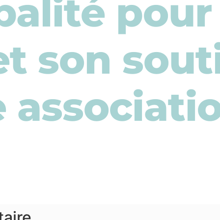
alité pour
t son sout
 associati
aire