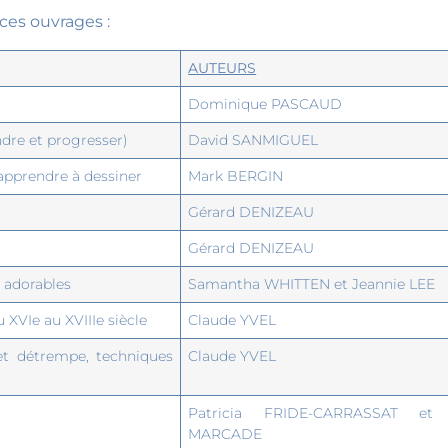
 ces ouvrages :
AUTEURS
Dominique PASCAUD
dre et progresser)
David SANMIGUEL
apprendre à dessiner
Mark BERGIN
Gérard DENIZEAU
Gérard DENIZEAU
s adorables
Samantha WHITTEN et Jeannie LEE
 XVIe au XVIIIe siècle
Claude YVEL
 et détrempe, techniques
Claude YVEL
Patricia FRIDE-CARRASSAT et I
MARCADE