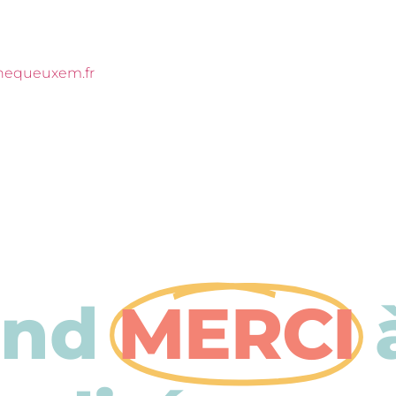
hequeuxem.fr
and
MERCI