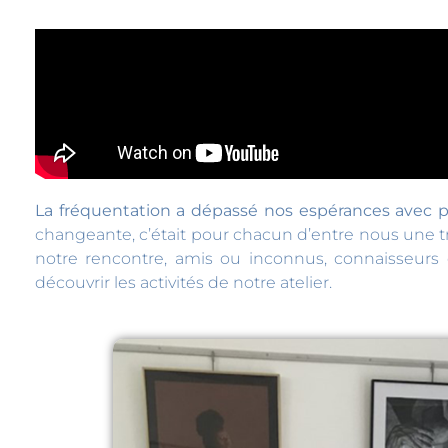
La fréquentation a dépassé nos espérances avec pr
changeante, c’était pour chacun d’entre nous une tr
notre rencontre, amis ou inconnus, connaisseur
découvrir les activités de notre atelier.