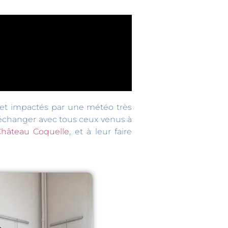
 et impactés par une météo très
à échanger avec tous ceux venus à
hâteau Coquelle
, et à leur faire