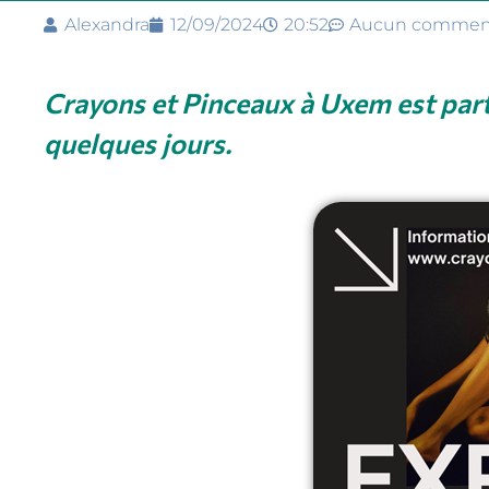
Alexandra
12/09/2024
20:52
Aucun comment
Crayons et Pinceaux à Uxem est part
quelques jours.