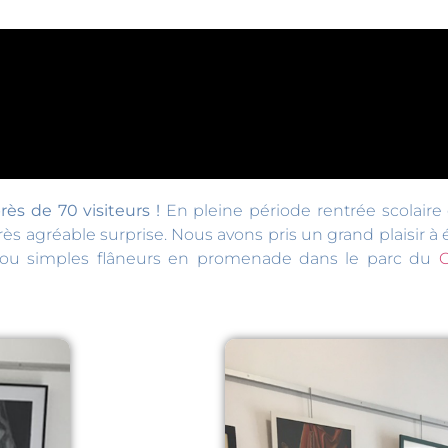
ès de 70 visiteurs !
En pleine période rentrée scolaire
ès agréable surprise. Nous avons pris un grand plaisir 
s ou simples flâneurs en promenade dans le parc du
C