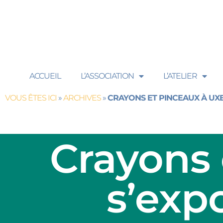
ACCUEIL
L’ASSOCIATION
L’ATELIER
VOUS ÊTES ICI
»
ARCHIVES
»
CRAYONS ET PINCEAUX À UX
Crayons
s’exp