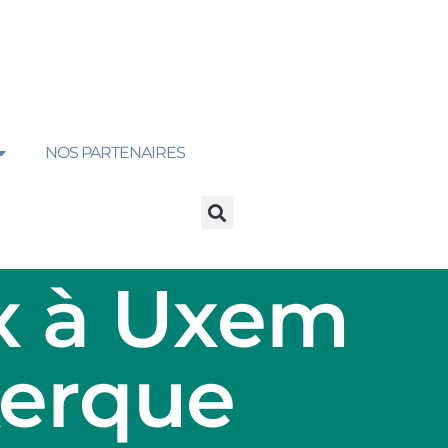
NOS PARTENAIRES
x à Uxem
kerque