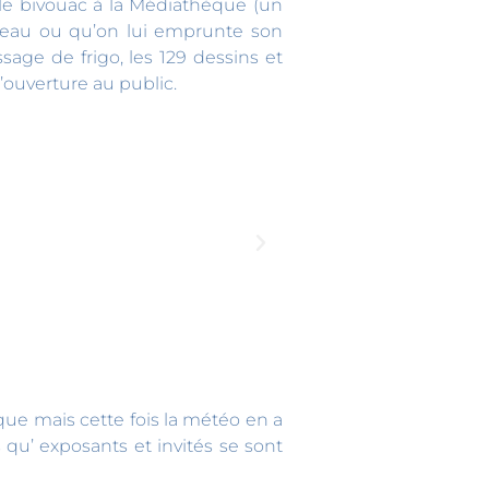
r le bivouac à la Médiathèque (un
reau ou qu’on lui emprunte son
age de frigo, les 129 dessins et
’ouverture au public.
que mais cette fois la météo en a
 qu’ exposants et invités se sont