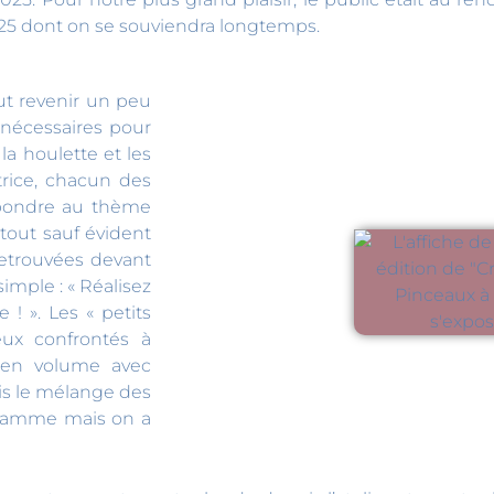
2025 dont on se souviendra longtemps.
aut revenir un peu
é nécessaires pour
a houlette et les
trice, chacun des
épondre au thème
tout sauf évident
etrouvées devant
mple : « Réalisez
! ». Les « petits
ux confrontés à
e en volume avec
puis le mélange des
gramme mais on a