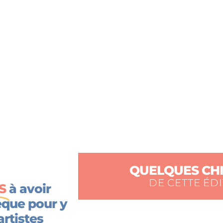
QUELQUES CHI
DE CETTE ÉDI
S
à avoir
èque pour y
artistes