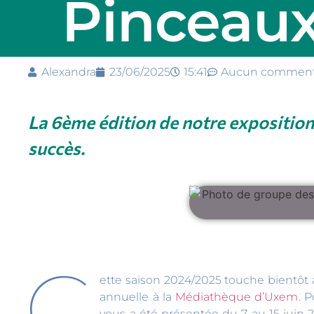
Pinceaux
Alexandra
23/06/2025
15:41
Aucun comment
La 6ème édition de notre exposition
succès.
C
ette saison 2024/2025 touche bientôt à
annuelle à la
Médiathèque d’Uxem
. 
vous a été présentée du 7 au 15 juin 2