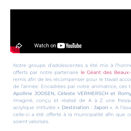
Notre groupe d’adolescentes a été mis à l’honn
offerts par notre partenaire
le Géant des Beaux-
remis afin de les récompenser pour le travail acco
de l’année. Encadrées par notre animatrice, ces tro
Apolline JOOSEN, Céleste VERMERSCH et Ro
imaginé, conçu et réalisé de A à Z une fresq
acrylique intitulée
« Destination : Japon »
. A l’is
celle-ci a été offerte à la municipalité afin que 
soient valorisés.