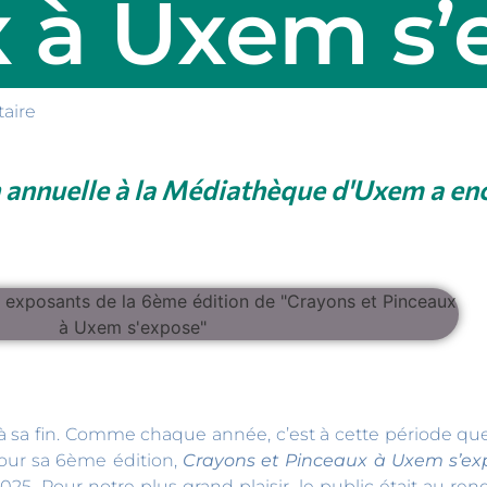
 à Uxem s’e
aire
 annuelle à la Médiathèque d'Uxem a enc
 sa fin. Comme chaque année, c’est à cette période que 
Pour sa 6ème édition,
Crayons et Pinceaux à Uxem s’ex
025. Pour notre plus grand plaisir, le public était au r