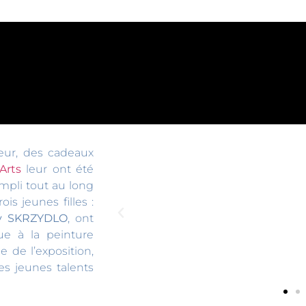
eur, des cadeaux
Arts
leur ont été
mpli tout au long
is jeunes filles :
my SKRZYDLO
, ont
ue à la peinture
sue de l’exposition,
ces jeunes talents