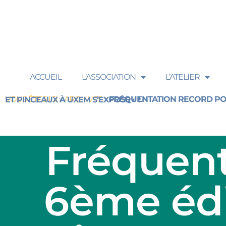
ACCUEIL
L’ASSOCIATION
L’ATELIER
VOUS ÊTES ICI
»
ARCHIVES
»
FRÉQUENTATION RECORD POUR LA 6ÈME ÉDITION DE « CRAYONS ET PINCEAUX À UXEM S’EXPOSE » !
Fréquent
6ème édi