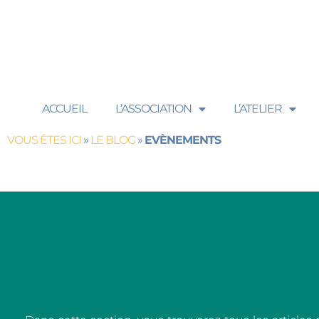
contenu
principal
ACCUEIL
L’ASSOCIATION
L’ATELIER
VOUS ÊTES ICI
»
LE BLOG
»
EVÈNEMENTS