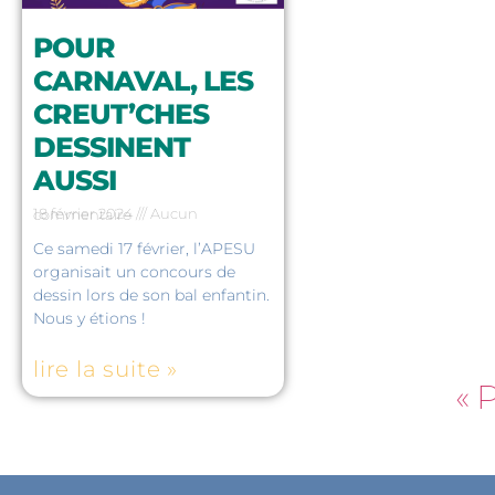
POUR
CARNAVAL, LES
CREUT’CHES
DESSINENT
AUSSI
18 février 2024
Aucun commentaire
Ce samedi 17 février, l’APESU
organisait un concours de
dessin lors de son bal enfantin.
Nous y étions !
lire la suite »
« 