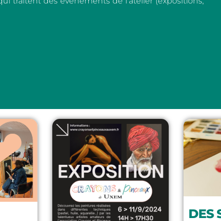
qui traitent des évènements de l’atelier (expositions,
DES 