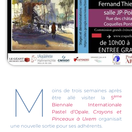
M
oins de trois semaines après
ème
être allé visiter la
5
Biennale Internationale
Pastel d’Opale
,
Crayons et
Pinceaux à Uxem
organisait
une nouvelle sortie pour ses adhérents.