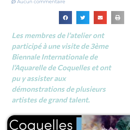
Aucun commentaire
Les membres de l’atelier ont
participé à une visite de 3ème
Biennale Internationale de
l’Aquarelle de Coquelles et ont
pu y assister aux
démonstrations de plusieurs
artistes de grand talent.