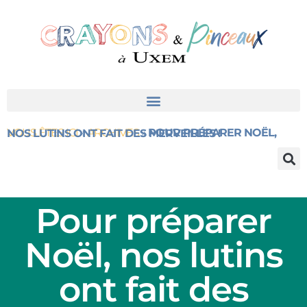
VOUS ÊTES ICI
»
ARCHIVES
»
POUR PRÉPARER NOËL, NOS LUTINS ONT FAIT DES MERVEILLES !
Pour préparer
Noël, nos lutins
ont fait des