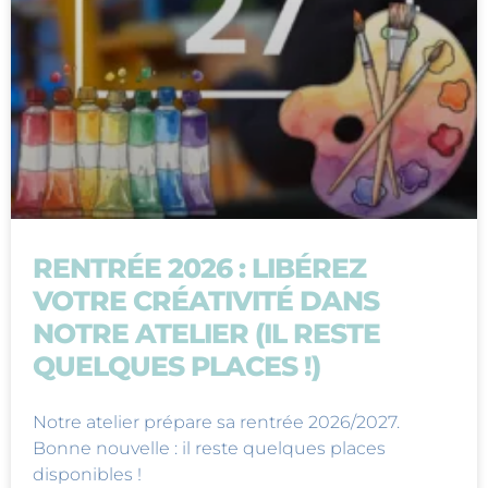
RENTRÉE 2026 : LIBÉREZ
VOTRE CRÉATIVITÉ DANS
NOTRE ATELIER (IL RESTE
QUELQUES PLACES !)
Notre atelier prépare sa rentrée 2026/2027.
Bonne nouvelle : il reste quelques places
disponibles !