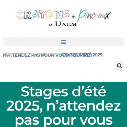
VOUS ÊTES ICI
»
ARCHIVES
»
STAGES D’ÉTÉ 2025, N’ATTENDEZ PAS POUR VOUS INSCRIRE !
Stages d’été
2025, n’attendez
pas pour vous